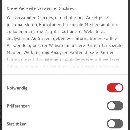
Diese Webseite verwendet Cookies
Wir verwenden Cookies, um Inhalte und Anzeigen zu
personalisieren, Funktionen für soziale Medien anbieten
zu können und die Zugriffe auf unsere Website zu
analysieren. Außerdem geben wir Informationen zu Ihrer
Verwendung unserer Website an unsere Partner für soziale
Medien, Werbung und Analysen weiter. Unsere Partner
führen diese Informationen möglicherweise mit weiteren
Daten zusammen, die Sie ihnen bereitgestellt haben oder
die sie im Rahmen Ihrer Nutzung der Dienste gesammelt
haben.
Einwilligungsauswahl
Notwendig
Präferenzen
TH. GEYER
GMBH & CO. KG
Dornierstr. 4–6
Statistiken
71272 Renningen