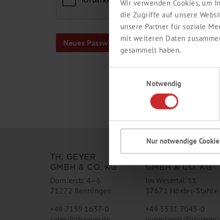
Wir verwenden Cookies, um In
die Zugriffe auf unsere Webs
unsere Partner für soziale M
mit weiteren Daten zusammen,
gesammelt haben.
Einwilligungsauswahl
Notwendig
Nur notwendige Cookie
TH. GEYER
TH. GEYER INGR
GMBH & CO. KG
GMBH & CO. KG
Dornierstr. 4–6
Im Wesertal 11
71272 Renningen
37671 Höxter-Stahle
+49 7159 1637-0
+49 5531 7045-0
sales
@
thgeyer.de
ingredients
@
thgeyer.