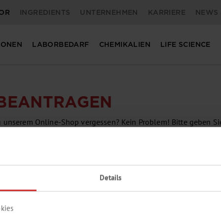
OR
INGREDIENTS
UNTERNEHMEN
KARRIERE
NEWS 
IONEN
LABORBEDARF
CHEMIKALIEN
LIFE SCIENCE
 BEANTRAGEN
u unserem Online-Shop vergessen? Kein Problem! Bitte geben Si
eine E-Mail mit einem Link zum Zurücksetzen des Passwortes.
Details
kies