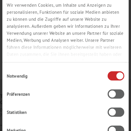
Wir verwenden Cookies, um Inhalte und Anzeigen zu
personalisieren, Funktionen für soziale Medien anbieten
zu können und die Zugriffe auf unsere Website zu
analysieren. Außerdem geben wir Informationen zu Ihrer
Verwendung unserer Website an unsere Partner für soziale
Medien, Werbung und Analysen weiter. Unsere Partner
führen diese Informationen möglicherweise mit weiteren
Daten zusammen, die Sie ihnen bereitgestellt haben oder
die sie im Rahmen Ihrer Nutzung der Dienste gesammelt
haben.
Einwilligungsauswahl
Notwendig
Präferenzen
TH. GEYER
GMBH & CO. KG
Dornierstr. 4–6
Statistiken
71272 Renningen
+49 7159 1637-0
Marketing
sales
@
thgeyer.de