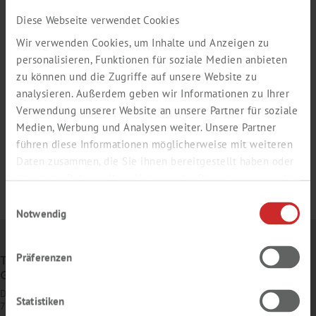
Diese Webseite verwendet Cookies
Wir verwenden Cookies, um Inhalte und Anzeigen zu
personalisieren, Funktionen für soziale Medien anbieten
zu können und die Zugriffe auf unsere Website zu
analysieren. Außerdem geben wir Informationen zu Ihrer
Verwendung unserer Website an unsere Partner für soziale
Medien, Werbung und Analysen weiter. Unsere Partner
führen diese Informationen möglicherweise mit weiteren
Daten zusammen, die Sie ihnen bereitgestellt haben oder
die sie im Rahmen Ihrer Nutzung der Dienste gesammelt
haben.
Einwilligungsauswahl
Notwendig
Präferenzen
TH. GEYER
GMBH & CO. KG
Dornierstr. 4–6
Statistiken
71272 Renningen