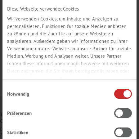
Diese Webseite verwendet Cookies
Wir verwenden Cookies, um Inhalte und Anzeigen zu
personalisieren, Funktionen für soziale Medien anbieten
zu können und die Zugriffe auf unsere Website zu
analysieren. Außerdem geben wir Informationen zu Ihrer
Verwendung unserer Website an unsere Partner für soziale
Medien, Werbung und Analysen weiter. Unsere Partner
führen diese Informationen möglicherweise mit weiteren
Daten zusammen, die Sie ihnen bereitgestellt haben oder
die sie im Rahmen Ihrer Nutzung der Dienste gesammelt
haben.
Einwilligungsauswahl
Notwendig
Präferenzen
TH. GEYER
GMBH & CO. KG
Dornierstr. 4–6
Statistiken
71272 Renningen