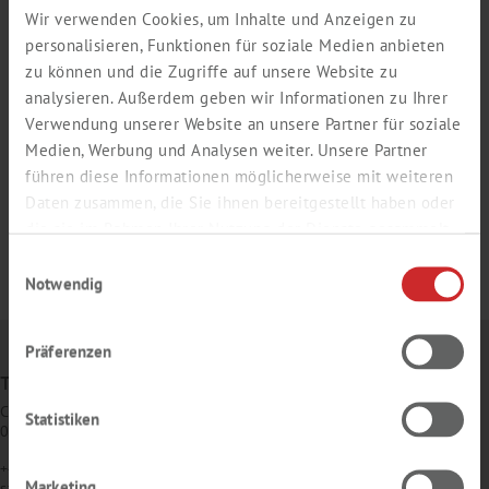
Wir verwenden Cookies, um Inhalte und Anzeigen zu
personalisieren, Funktionen für soziale Medien anbieten
zu können und die Zugriffe auf unsere Website zu
analysieren. Außerdem geben wir Informationen zu Ihrer
Verwendung unserer Website an unsere Partner für soziale
Medien, Werbung und Analysen weiter. Unsere Partner
führen diese Informationen möglicherweise mit weiteren
Daten zusammen, die Sie ihnen bereitgestellt haben oder
die sie im Rahmen Ihrer Nutzung der Dienste gesammelt
haben.
Einwilligungsauswahl
Notwendig
Präferenzen
TH. GEYER POLSKA SP. Z O.O.
Czeska 22A
Statistiken
03-902 Warszawa
+48 22 427 64 64
Marketing
sales
@
thgeyer.pl