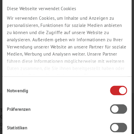
Diese Webseite verwendet Cookies
Wir verwenden Cookies, um Inhalte und Anzeigen zu
personalisieren, Funktionen für soziale Medien anbieten
zu können und die Zugriffe auf unsere Website zu
analysieren. Außerdem geben wir Informationen zu Ihrer
Verwendung unserer Website an unsere Partner für soziale
Medien, Werbung und Analysen weiter. Unsere Partner
führen diese Informationen möglicherweise mit weiteren
Daten zusammen, die Sie ihnen bereitgestellt haben oder
die sie im Rahmen Ihrer Nutzung der Dienste gesammelt
haben.
Einwilligungsauswahl
Notwendig
Präferenzen
TH. GEYER
GMBH & CO. KG
Dornierstr. 4–6
Statistiken
71272 Renningen