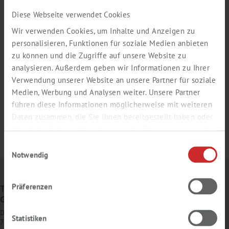
Diese Webseite verwendet Cookies
Wir verwenden Cookies, um Inhalte und Anzeigen zu
personalisieren, Funktionen für soziale Medien anbieten
zu können und die Zugriffe auf unsere Website zu
analysieren. Außerdem geben wir Informationen zu Ihrer
Verwendung unserer Website an unsere Partner für soziale
Medien, Werbung und Analysen weiter. Unsere Partner
führen diese Informationen möglicherweise mit weiteren
Daten zusammen, die Sie ihnen bereitgestellt haben oder
die sie im Rahmen Ihrer Nutzung der Dienste gesammelt
haben.
Einwilligungsauswahl
Notwendig
Präferenzen
TH. GEYER
GMBH & CO. KG
Dornierstr. 4–6
Statistiken
71272 Renningen