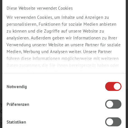
Diese Webseite verwendet Cookies
Wir verwenden Cookies, um Inhalte und Anzeigen zu
personalisieren, Funktionen für soziale Medien anbieten
zu können und die Zugriffe auf unsere Website zu
analysieren. Außerdem geben wir Informationen zu Ihrer
Verwendung unserer Website an unsere Partner für soziale
Medien, Werbung und Analysen weiter. Unsere Partner
führen diese Informationen möglicherweise mit weiteren
Daten zusammen, die Sie ihnen bereitgestellt haben oder
die sie im Rahmen Ihrer Nutzung der Dienste gesammelt
haben.
Einwilligungsauswahl
Notwendig
Präferenzen
TH. GEYER
GMBH & CO. KG
Dornierstr. 4–6
Statistiken
71272 Renningen