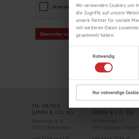
Wir verwenden Cookies, um In
die Zugriffe auf unsere Webs
unsere Partner für soziale M
mit weiteren Daten zusammen,
gesammelt haben.
Einwilligungsauswahl
Notwendig
Nur notwendige Cookie
TH. GEYER
TH. GEYER INGR
GMBH & CO. KG
GMBH & CO. KG
Dornierstr. 4–6
Im Wesertal 11
71272 Renningen
37671 Höxter-Stahle
+49 7159 1637-0
+49 5531 7045-0