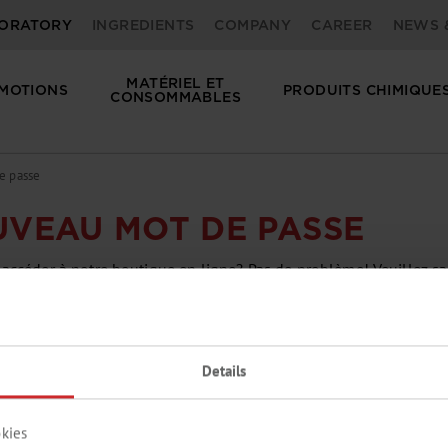
ORATORY
INGREDIENTS
COMPANY
CAREER
NEWS 
‎MATÉRIEL ET
MOTIONS
PRODUITS CHIMIQUE
CONSOMMABLES
e passe
VEAU MOT DE PASSE
accéder à notre boutique en ligne? Pas de problème! Veuillez sai
nverrons un e-mail avec un lien pour réinitialiser votre mot de 
Details
kies