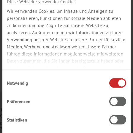
Diese Webseite verwendet Cookies
Wir verwenden Cookies, um Inhalte und Anzeigen zu
personalisieren, Funktionen für soziale Medien anbieten
zu können und die Zugriffe auf unsere Website zu
analysieren. Außerdem geben wir Informationen zu Ihrer
Verwendung unserer Website an unsere Partner für soziale
Medien, Werbung und Analysen weiter. Unsere Partner
führen diese Informationen möglicherweise mit weiteren
Daten zusammen, die Sie ihnen bereitgestellt haben oder
die sie im Rahmen Ihrer Nutzung der Dienste gesammelt
haben.
Einwilligungsauswahl
Notwendig
Präferenzen
TH. GEYER
GMBH & CO. KG
Statistiken
Dornierstr. 4–6
71272 Renningen