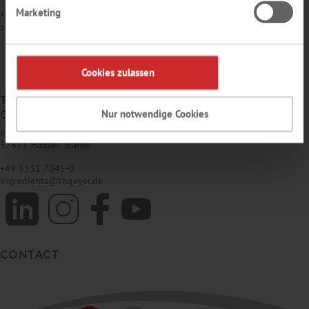
Marketing
+49 7159 1637-0
sales
@
thgeyer.de
Cookies zulassen
TH. GEYER INGREDIENTS
Nur notwendige Cookies
GMBH & CO. KG
Im Wesertal 11
37671 Höxter-Stahle
+49 5531 7045-0
ingredients
@
thgeyer.de
CONTACT