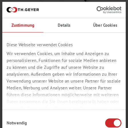
ZWIĄZKI HETEROCYKLICZNE
Zustimmung
Details
Über Cookies
Diese Webseite verwendet Cookies
Wir verwenden Cookies, um Inhalte und Anzeigen zu
personalisieren, Funktionen für soziale Medien anbieten
zu können und die Zugriffe auf unsere Website zu
analysieren. Außerdem geben wir Informationen zu Ihrer
Verwendung unserer Website an unsere Partner für soziale
Medien, Werbung und Analysen weiter. Unsere Partner
führen diese Informationen möglicherweise mit weiteren
Daten zusammen, die Sie ihnen bereitgestellt haben oder
die sie im Rahmen Ihrer Nutzung der Dienste gesammelt
haben.
Einwilligungsauswahl
ZWIĄZKI METALOORGANICZNE
Notwendig