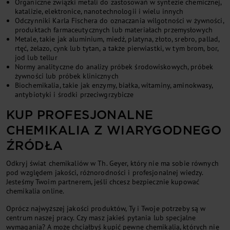
Organiczne związki metali do zastosowań w syntezie chemicznej,
katalizie, elektronice, nanotechnologii i wielu innych
Odczynniki Karla Fischera do oznaczania wilgotności w żywności,
produktach farmaceutycznych lub materiałach przemysłowych
Metale, takie jak aluminium, miedź, platyna, złoto, srebro, pallad,
rtęć, żelazo, cynk lub tytan, a także pierwiastki, w tym brom, bor,
jod lub tellur
Normy analityczne do analizy próbek środowiskowych, próbek
żywności lub próbek klinicznych
Biochemikalia, takie jak enzymy, białka, witaminy, aminokwasy,
antybiotyki i środki przeciwgrzybicze
KUP PROFESJONALNE
CHEMIKALIA Z WIARYGODNEGO
ŹRÓDŁA
Odkryj świat chemikaliów w Th. Geyer, który nie ma sobie równych
pod względem jakości, różnorodności i profesjonalnej wiedzy.
Jesteśmy Twoim partnerem, jeśli chcesz bezpiecznie kupować
chemikalia online.
Oprócz najwyższej jakości produktów, Ty i Twoje potrzeby są w
centrum naszej pracy. Czy masz jakieś pytania lub specjalne
wymagania? A może chciałbyś kupić pewne chemikalia, których nie