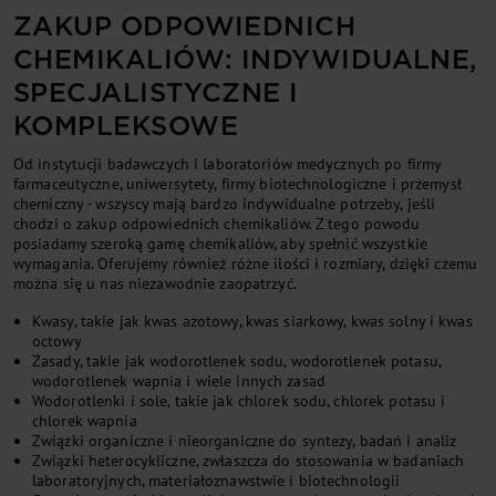
ZAKUP ODPOWIEDNICH
CHEMIKALIÓW: INDYWIDUALNE,
SPECJALISTYCZNE I
KOMPLEKSOWE
Od instytucji badawczych i laboratoriów medycznych po firmy
farmaceutyczne, uniwersytety, firmy biotechnologiczne i przemysł
chemiczny - wszyscy mają bardzo indywidualne potrzeby, jeśli
chodzi o zakup odpowiednich chemikaliów. Z tego powodu
posiadamy szeroką gamę chemikaliów, aby spełnić wszystkie
wymagania. Oferujemy również różne ilości i rozmiary, dzięki czemu
można się u nas niezawodnie zaopatrzyć.
Kwasy, takie jak kwas azotowy, kwas siarkowy, kwas solny i kwas
octowy
Zasady, takie jak wodorotlenek sodu, wodorotlenek potasu,
wodorotlenek wapnia i wiele innych zasad
Wodorotlenki i sole, takie jak chlorek sodu, chlorek potasu i
chlorek wapnia
Związki organiczne i nieorganiczne do syntezy, badań i analiz
Związki heterocykliczne, zwłaszcza do stosowania w badaniach
laboratoryjnych, materiałoznawstwie i biotechnologii