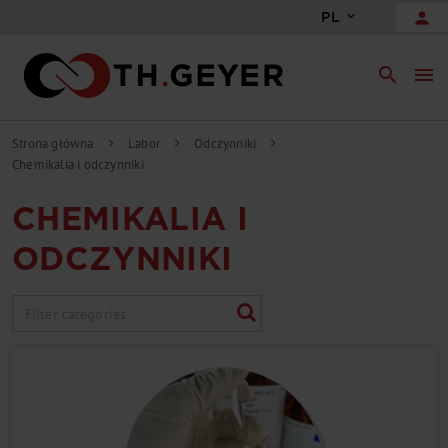
person
PL
search
menu
Strona główna
Labor
Odczynniki
chevron_right
chevron_right
chevron_right
Chemikalia i odczynniki
CHEMIKALIA I
ODCZYNNIKI