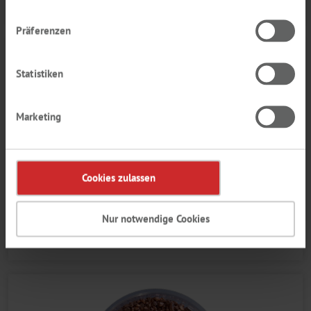
Präferenzen
Statistiken
Marketing
Cookies zulassen
KARL FISCHER
Nur notwendige Cookies