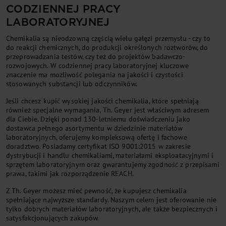
CODZIENNEJ PRACY
LABORATORYJNEJ
Chemikalia są nieodzowną częścią wielu gałęzi przemysłu - czy to
do reakcji chemicznych, do produkcji określonych roztworów, do
przeprowadzania testów, czy też do projektów badawczo-
rozwojowych. W codziennej pracy laboratoryjnej kluczowe
znaczenie ma możliwość polegania na jakości i czystości
stosowanych substancji lub odczynników.
Jeśli chcesz kupić wysokiej jakości chemikalia, które spełniają
również specjalne wymagania, Th. Geyer jest właściwym adresem
dla Ciebie. Dzięki ponad 130-letniemu doświadczeniu jako
dostawca pełnego asortymentu w dziedzinie materiałów
laboratoryjnych, oferujemy kompleksową ofertę i fachowe
doradztwo. Posiadamy certyfikat ISO 9001:2015 w zakresie
dystrybucji i handlu chemikaliami, materiałami eksploatacyjnymi i
sprzętem laboratoryjnym oraz gwarantujemy zgodność z przepisami
prawa, takimi jak rozporządzenie REACH.
Z Th. Geyer możesz mieć pewność, że kupujesz chemikalia
spełniające najwyższe standardy. Naszym celem jest oferowanie nie
tylko dobrych materiałów laboratoryjnych, ale także bezpiecznych i
satysfakcjonujących zakupów.