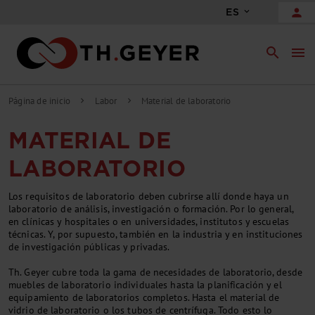
person
ES
search
menu
Página de inicio
Labor
Material de laboratorio
chevron_right
chevron_right
MATERIAL DE
LABORATORIO
Los requisitos de laboratorio deben cubrirse allí donde haya un
laboratorio de análisis, investigación o formación. Por lo general,
en clínicas y hospitales o en universidades, institutos y escuelas
técnicas. Y, por supuesto, también en la industria y en instituciones
de investigación públicas y privadas.
Th. Geyer cubre toda la gama de necesidades de laboratorio, desde
muebles de laboratorio individuales hasta la planificación y el
equipamiento de laboratorios completos. Hasta el material de
vidrio de laboratorio o los tubos de centrífuga. Todo esto lo