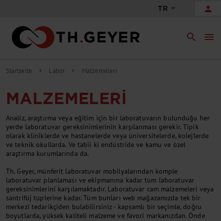
person
TR
search
menu
Startseite
Labor
Malzemeleri
chevron_right
chevron_right
MALZEMELERI
Analiz, araştırma veya eğitim için bir laboratuvarın bulunduğu her
yerde laboratuvar gereksinimlerinin karşılanması gerekir. Tipik
olarak kliniklerde ve hastanelerde veya üniversitelerde, kolejlerde
ve teknik okullarda. Ve tabii ki endüstride ve kamu ve özel
araştırma kurumlarında da.
Th. Geyer, münferit laboratuvar mobilyalarından komple
laboratuvar planlaması ve ekipmanına kadar tüm laboratuvar
gereksinimlerini karşılamaktadır. Laboratuvar cam malzemeleri veya
santrifüj tüplerine kadar. Tüm bunları web mağazamızda tek bir
merkezi tedarikçiden bulabilirsiniz - kapsamlı bir seçimle, doğru
boyutlarda, yüksek kaliteli malzeme ve favori markanızdan. Önde