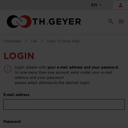
person
EN
search
menu
Homepage
Lab
Login Th.Geyer shop
chevron_right
chevron_right
LOGIN
Login please with
your e-mail address and your password
.
In case more than one account exist under your e-mail
address and your password
please select afterwards the desired login.
E-mail address
Password: