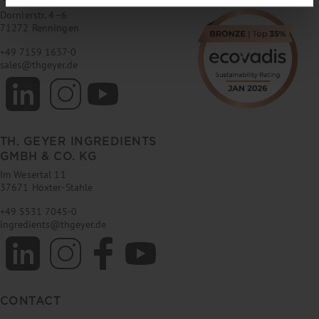
Dornierstr. 4–6
71272 Renningen
+49 7159 1637-0
sales
@
thgeyer.de
TH. GEYER INGREDIENTS
GMBH & CO. KG
Im Wesertal 11
37671 Höxter-Stahle
+49 5531 7045-0
ingredients
@
thgeyer.de
CONTACT