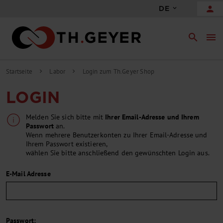
person
DE
search
menu
Startseite
Labor
Login zum Th.Geyer Shop
chevron_right
chevron_right
LOGIN
Melden Sie sich bitte mit
Ihrer Email-Adresse und Ihrem
Passwort
an.
Wenn mehrere Benutzerkonten zu Ihrer Email-Adresse und
Ihrem Passwort existieren,
wählen Sie bitte anschließend den gewünschten Login aus.
E-Mail Adresse
Passwort: