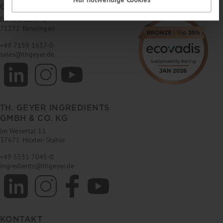
GMBH & CO. KG
Dornierstr. 4–6
71272 Renningen
+49 7159 1637-0
sales
@
thgeyer.de
TH. GEYER INGREDIENTS
GMBH & CO. KG
Im Wesertal 11
37671 Höxter-Stahle
+49 5531 7045-0
ingredients
@
thgeyer.de
KONTAKT