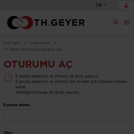
person
TR
search
menu
Ana Sayfa
Laboratuvar
chevron_right
chevron_right
Th. Geyer sanal mağazaya giriş yap
OTURUMU AÇ
E-posta adresiniz ve şifreniz ile giriş yapınız.
E-posta adresiniz ve şifreniz için birden çok kullanıcı hesabı
varsa,
dilediğiniz hesap ile girişi yapınız.
E-posta adresi
Şifre: