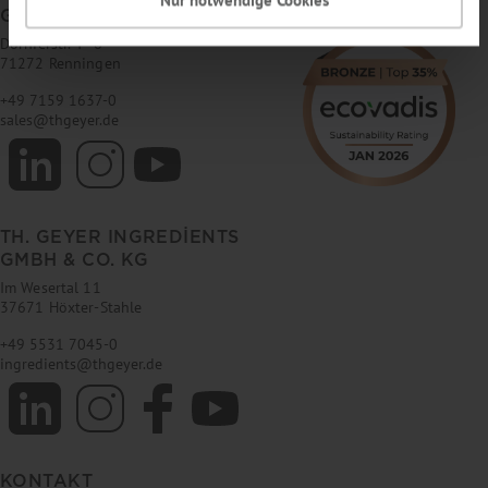
GMBH & CO. KG
Dornierstr. 4–6
71272 Renningen
+49 7159 1637-0
sales
@
thgeyer.de
TH. GEYER INGREDIENTS
GMBH & CO. KG
Im Wesertal 11
37671 Höxter-Stahle
+49 5531 7045-0
ingredients
@
thgeyer.de
KONTAKT