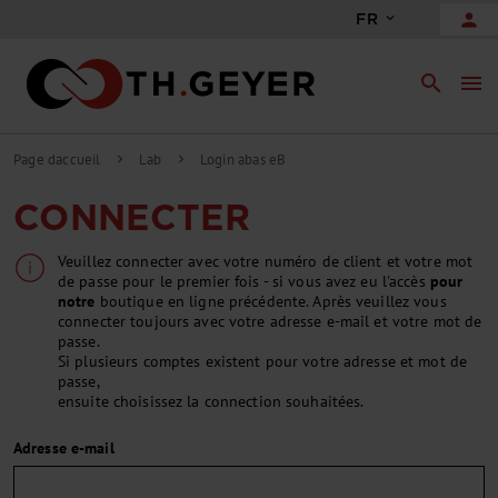
person
FR
search
menu
Page daccueil
Lab
Login abas eB
chevron_right
chevron_right
CONNECTER
Veuillez connecter avec votre numéro de client et votre mot
de passe pour le premier fois - si vous avez eu l'accès
pour
notre
boutique en ligne précédente. Après veuillez vous
connecter toujours avec votre adresse e-mail et votre mot de
passe.
Si plusieurs comptes existent pour votre adresse et mot de
passe,
ensuite choisissez la connection souhaitées.
Adresse e-mail