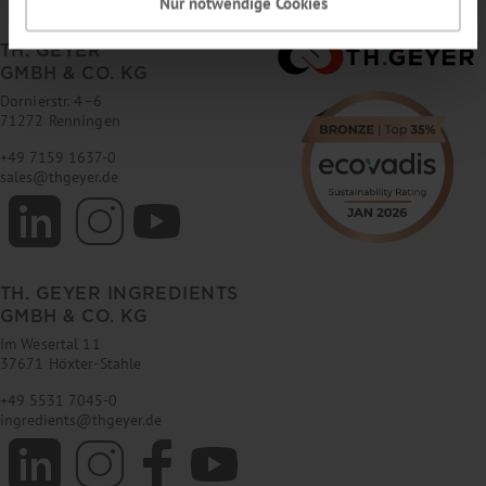
Nur notwendige Cookies
TH. GEYER
GMBH & CO. KG
Dornierstr. 4–6
71272 Renningen
+49 7159 1637-0
sales
@
thgeyer.de
TH. GEYER INGREDIENTS
GMBH & CO. KG
Im Wesertal 11
37671 Höxter-Stahle
+49 5531 7045-0
ingredients
@
thgeyer.de