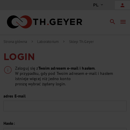
person
PL
search
menu
Strona główna
Laboratorium
Sklep Th.Geyer
chevron_right
chevron_right
LOGIN
Zaloguj się z
Twoim adresem e-mail i hasłem
.
W przypadku, gdy pod Twoim adresem e-mail i hasłem
istnieje więcej niż jedno konto
proszę wybrać żądany login.
adres E-mail
Hasło: