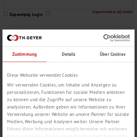
Zapomniałeś(-aś) hasła?
Zapamiętaj Login
Nie jesteś jeszcze klientem Th. Geyer lub nie masz dostępu do
Zustimmung
Details
Über Cookies
naszego sklepu internetowego?
Tędy do rejestracji
Wyciąg z naszego program dostaw
Diese Webseite verwendet Cookies
Wir verwenden Cookies, um Inhalte und Anzeigen zu
personalisieren, Funktionen für soziale Medien anbieten
zu können und die Zugriffe auf unsere Website zu
analysieren. Außerdem geben wir Informationen zu Ihrer
Verwendung unserer Website an unsere Partner für soziale
Medien, Werbung und Analysen weiter. Unsere Partner
führen diese Informationen möglicherweise mit weiteren
Daten zusammen, die Sie ihnen bereitgestellt haben oder