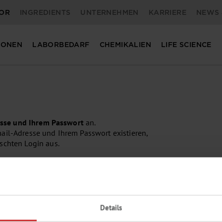
OR
INGREDIENTS
UNTERNEHMEN
KARRIERE
NEWS 
IONEN
LABORBEDARF
CHEMIKALIEN
LIFE SCIENCE
esse und Ihrem Passwort
an.
il-Adresse und Ihrem Passwort existieren,
schten Login aus.
Eine kleine Auswahl aus unserem Lieferprog
Details