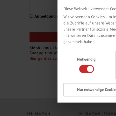
Diese Webseite verwendet Coo
Anmeldung merken
Wir verwenden Cookies, um In
die Zugriffe auf unsere Webs
unsere Partner für soziale M
mit weiteren Daten zusammen,
gesammelt haben.
Sie sind noch kein Th. Geyer-Kunde oder Sie h
Zugang zum Webshop ?
Einwilligungsauswahl
Hier geht es zur Registrierung
Notwendig
Nur notwendige Cookie
TH. GEYER
TH. GEYER INGR