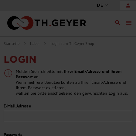
person
DE
search
menu
Startseite
Labor
Login zum Th.Geyer Shop
chevron_right
chevron_right
LOGIN
Melden Sie sich bitte mit
Ihrer Email-Adresse und Ihrem
Passwort
an.
Wenn mehrere Benutzerkonten zu Ihrer Email-Adresse und
Ihrem Passwort existieren,
wählen Sie bitte anschließend den gewünschten Login aus.
E-Mail Adresse
Passwort: