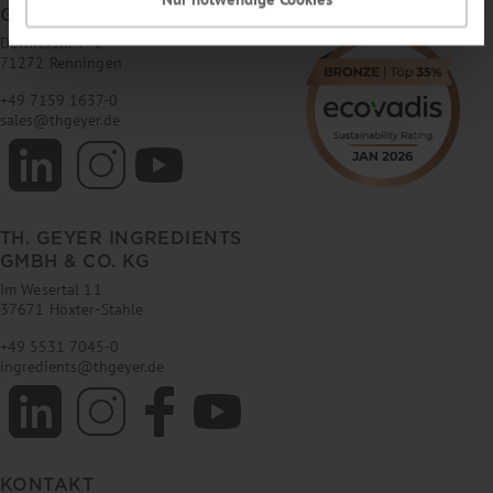
GMBH & CO. KG
Dornierstr. 4–6
71272 Renningen
+49 7159 1637-0
sales
@
thgeyer.de
TH. GEYER INGREDIENTS
GMBH & CO. KG
Im Wesertal 11
37671 Höxter-Stahle
+49 5531 7045-0
ingredients
@
thgeyer.de
KONTAKT