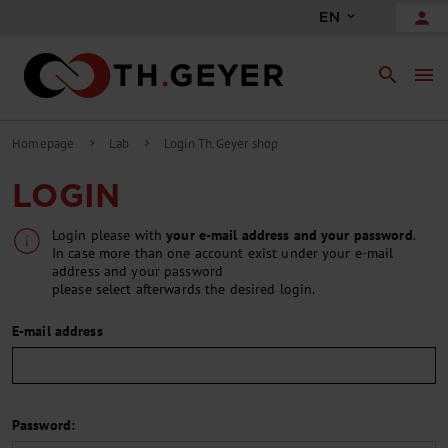
person
EN
search
menu
Homepage
Lab
Login Th.Geyer shop
chevron_right
chevron_right
LOGIN
Login please with
your e-mail address and your password
.
In case more than one account exist under your e-mail
address and your password
please select afterwards the desired login.
E-mail address
Password: