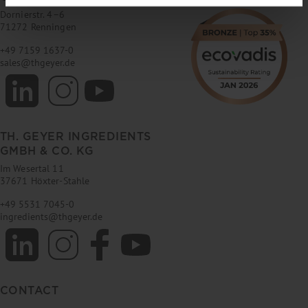
Dornierstr. 4–6
71272 Renningen
+49 7159 1637-0
sales
@
thgeyer.de
TH. GEYER INGREDIENTS
GMBH & CO. KG
Im Wesertal 11
37671 Höxter-Stahle
+49 5531 7045-0
ingredients
@
thgeyer.de
CONTACT