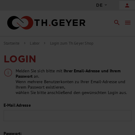
person
DE
search
menu
Startseite
Labor
Login zum Th.Geyer Shop
chevron_right
chevron_right
LOGIN
Melden Sie sich bitte mit
Ihrer Email-Adresse und Ihrem
Passwort
an.
Wenn mehrere Benutzerkonten zu Ihrer Email-Adresse und
Ihrem Passwort existieren,
wählen Sie bitte anschließend den gewünschten Login aus.
E-Mail Adresse
Passwort: