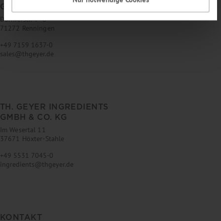
GMBH & CO. KG
Dornierstr. 4–6
71272 Renningen
+49 7159 1637-0
sales
@
thgeyer.de
TH. GEYER INGREDIENTS
GMBH & CO. KG
Im Wesertal 11
37671 Höxter-Stahle
+49 5531 7045-0
ingredients
@
thgeyer.de
KONTAKT