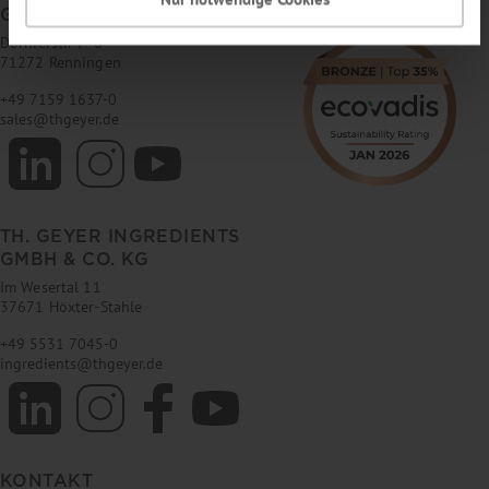
GMBH & CO. KG
Dornierstr. 4–6
71272 Renningen
+49 7159 1637-0
sales
@
thgeyer.de
TH. GEYER INGREDIENTS
GMBH & CO. KG
Im Wesertal 11
37671 Höxter-Stahle
+49 5531 7045-0
ingredients
@
thgeyer.de
KONTAKT