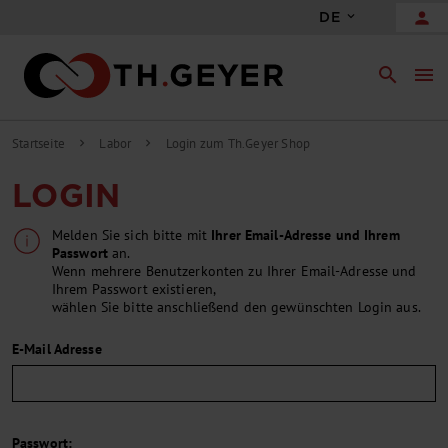
person
DE
search
menu
Startseite
Labor
Login zum Th.Geyer Shop
chevron_right
chevron_right
LOGIN
Melden Sie sich bitte mit
Ihrer Email-Adresse und Ihrem
Passwort
an.
Wenn mehrere Benutzerkonten zu Ihrer Email-Adresse und
Ihrem Passwort existieren,
wählen Sie bitte anschließend den gewünschten Login aus.
E-Mail Adresse
Passwort: