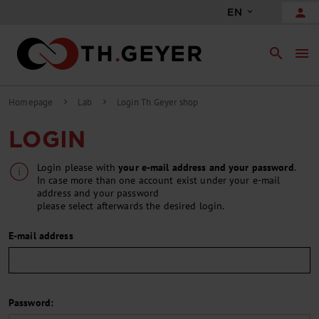
person
EN
search
menu
Homepage
Lab
Login Th.Geyer shop
chevron_right
chevron_right
LOGIN
Login please with
your e-mail address and your password
.
In case more than one account exist under your e-mail
address and your password
please select afterwards the desired login.
E-mail address
Password: