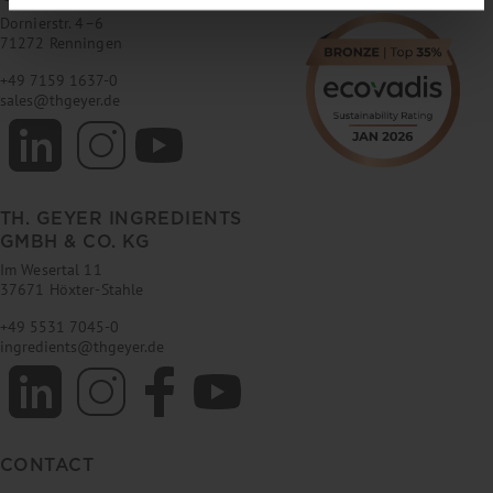
Dornierstr. 4–6
71272 Renningen
+49 7159 1637-0
sales
@
thgeyer.de
TH. GEYER INGREDIENTS
GMBH & CO. KG
Im Wesertal 11
37671 Höxter-Stahle
+49 5531 7045-0
ingredients
@
thgeyer.de
CONTACT