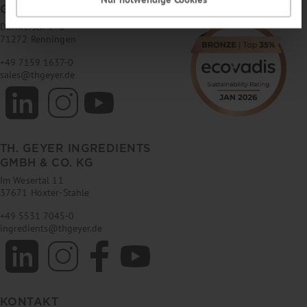
GMBH & CO. KG
Dornierstr. 4–6
71272 Renningen
+49 7159 1637-0
sales
@
thgeyer.de
TH. GEYER INGREDIENTS
GMBH & CO. KG
Im Wesertal 11
37671 Höxter-Stahle
+49 5531 7045-0
ingredients
@
thgeyer.de
KONTAKT