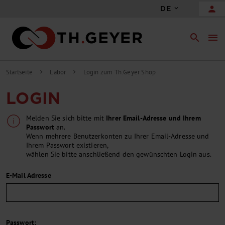
person
DE
search
menu
Startseite
Labor
Login zum Th.Geyer Shop
chevron_right
chevron_right
LOGIN
Melden Sie sich bitte mit
Ihrer Email-Adresse und Ihrem
Passwort
an.
Wenn mehrere Benutzerkonten zu Ihrer Email-Adresse und
Ihrem Passwort existieren,
wählen Sie bitte anschließend den gewünschten Login aus.
E-Mail Adresse
Passwort: