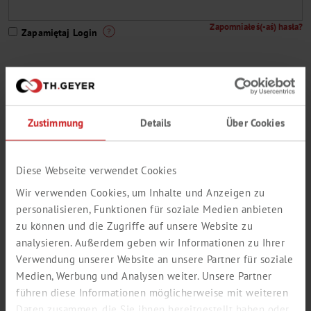
Zapomniałeś(-aś) hasła?
Zapamiętaj Login
Nie jesteś jeszcze klientem Th. Geyer lub nie masz dostępu do
Zustimmung
Details
Über Cookies
naszego sklepu internetowego?
Tędy do rejestracji
Wyciąg z naszego program dostaw
Diese Webseite verwendet Cookies
Wir verwenden Cookies, um Inhalte und Anzeigen zu
personalisieren, Funktionen für soziale Medien anbieten
zu können und die Zugriffe auf unsere Website zu
analysieren. Außerdem geben wir Informationen zu Ihrer
Verwendung unserer Website an unsere Partner für soziale
Medien, Werbung und Analysen weiter. Unsere Partner
führen diese Informationen möglicherweise mit weiteren
Daten zusammen, die Sie ihnen bereitgestellt haben oder