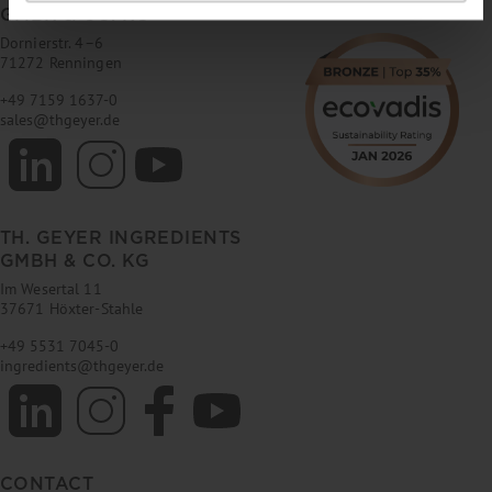
GMBH & CO. KG
Dornierstr. 4–6
71272 Renningen
+49 7159 1637-0
sales
@
thgeyer.de
TH. GEYER INGREDIENTS
GMBH & CO. KG
Im Wesertal 11
37671 Höxter-Stahle
+49 5531 7045-0
ingredients
@
thgeyer.de
CONTACT