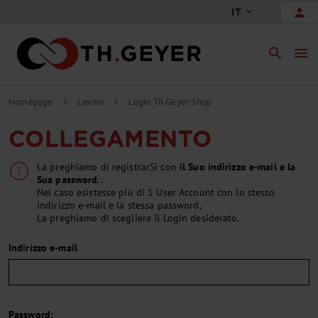
person
IT
search
menu
Homepage
Lavoro
Login Th.Geyer Shop
chevron_right
chevron_right
COLLEGAMENTO
La preghiamo di registrarSi con
il Suo indirizzo e-mail e la
Sua password
..
Nel caso esistesse piú di 1 User Account con lo stesso
indirizzo e-mail e la stessa password,
La preghiamo di scegliere il Login desiderato.
Indirizzo e-mail
Password: