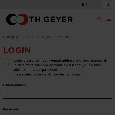
person
EN
search
menu
Homepage
Lab
Login Th.Geyer shop
chevron_right
chevron_right
LOGIN
Login please with
your e-mail address and your password
.
In case more than one account exist under your e-mail
address and your password
please select afterwards the desired login.
E-mail address
Password: