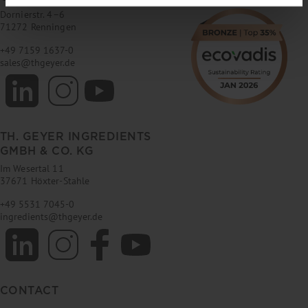
Dornierstr. 4–6
71272 Renningen
+49 7159 1637-0
sales
@
thgeyer.de
TH. GEYER INGREDIENTS
GMBH & CO. KG
Im Wesertal 11
37671 Höxter-Stahle
+49 5531 7045-0
ingredients
@
thgeyer.de
CONTACT