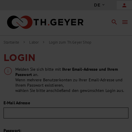
person
DE
search
menu
Startseite
Labor
Login zum Th.Geyer Shop
chevron_right
chevron_right
LOGIN
Melden Sie sich bitte mit
Ihrer Email-Adresse und Ihrem
Passwort
an.
Wenn mehrere Benutzerkonten zu Ihrer Email-Adresse und
Ihrem Passwort existieren,
wählen Sie bitte anschließend den gewünschten Login aus.
E-Mail Adresse
Passwort: