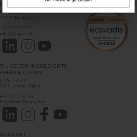
GMBH & CO. KG
Dornierstr. 4–6
71272 Renningen
+49 7159 1637-0
sales
@
thgeyer.de
TH. GEYER INGREDIENTS
GMBH & CO. KG
Im Wesertal 11
37671 Höxter-Stahle
+49 5531 7045-0
ingredients
@
thgeyer.de
KONTAKT