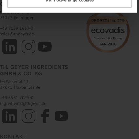
GMBH & CO. KG
Dornierstr. 4–6
71272 Renningen
+49 7159 1637-0
sales
@
thgeyer.de
TH. GEYER INGREDIENTS
GMBH & CO. KG
Im Wesertal 11
37671 Höxter-Stahle
+49 5531 7045-0
ingredients
@
thgeyer.de
KONTAKT