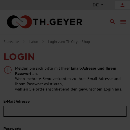
person
DE
search
menu
Startseite
Labor
Login zum Th.Geyer Shop
chevron_right
chevron_right
LOGIN
Melden Sie sich bitte mit
Ihrer Email-Adresse und Ihrem
Passwort
an.
Wenn mehrere Benutzerkonten zu Ihrer Email-Adresse und
Ihrem Passwort existieren,
wählen Sie bitte anschließend den gewünschten Login aus.
E-Mail Adresse
Passwort: