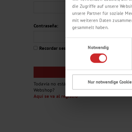
die Zugriffe auf unsere Webs
unsere Partner für soziale M
mit weiteren Daten zusammen,
Contraseña:
gesammelt haben.
Einwilligungsauswahl
¿O
Notwendig
Recordar sesión
Nur notwendige Cookie
Todavía no está cliente de Th. Geyer o no tiene 
Webshop?
Aquí se va al registro