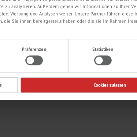
ite zu analysieren. Außerdem geben wir Informationen zu Ihrer V
edien, Werbung und Analysen weiter. Unsere Partner führen diese
 die Sie ihnen bereitgestellt haben oder die sie im Rahmen Ihre
Aquí
puede encontrar nuestro programa de en
lvidó su contraseña?
Präferenzen
Statistiken
s
Cookies zulassen
acceso al