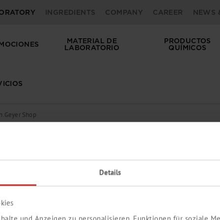
ORATORY
INGREDIENTS
COMPANY
CAREER
NEWS 
MATERIAL DE
PRODUCTOS
MOCIONES
LABORATORIO
QUÍMICOS
VICIOS
 Th.Geyer Shop
 contraseña.
irección de e-mail y su contraseña ,
Details
Una pequeña selección de nuestro programa d
mente por
kies
halte und Anzeigen zu personalisieren, Funktionen für soziale 