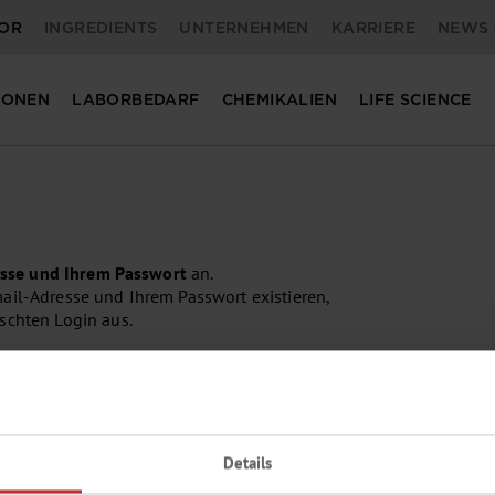
OR
INGREDIENTS
UNTERNEHMEN
KARRIERE
NEWS 
IONEN
LABORBEDARF
CHEMIKALIEN
LIFE SCIENCE
esse und Ihrem Passwort
an.
il-Adresse und Ihrem Passwort existieren,
schten Login aus.
Eine kleine Auswahl aus unserem Lieferprog
Details