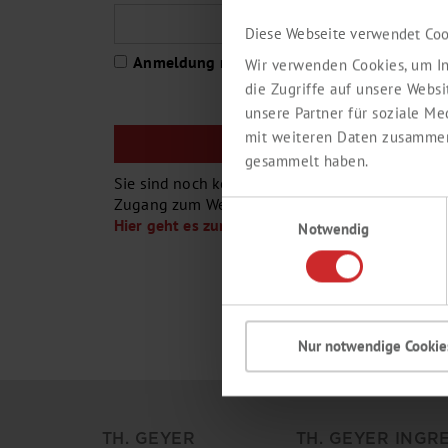
Diese Webseite verwendet Coo
Anmeldung merken
Wir verwenden Cookies, um In
die Zugriffe auf unsere Webs
unsere Partner für soziale M
mit weiteren Daten zusammen,
gesammelt haben.
Sie sind noch kein Th. Geyer-Kunde oder Sie h
Zugang zum Webshop ?
Einwilligungsauswahl
Hier geht es zur Registrierung
Notwendig
Nur notwendige Cookie
TH. GEYER
TH. GEYER INGR