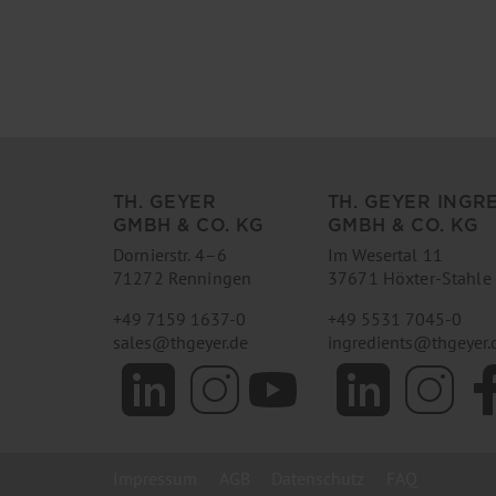
TH. GEYER
TH. GEYER INGR
GMBH & CO. KG
GMBH & CO. KG
Dornierstr. 4–6
Im Wesertal 11
71272 Renningen
37671 Höxter-Stahle
+49 7159 1637-0
+49 5531 7045-0
sales
@
thgeyer.de
ingredients
@
thgeyer.
Impressum
AGB
Datenschutz
FAQ