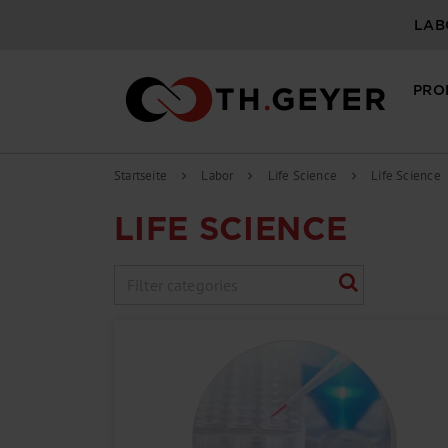
LAB
PRO
Startseite
Labor
Life Science
Life Science
chevron_right
chevron_right
chevron_right
LIFE SCIENCE