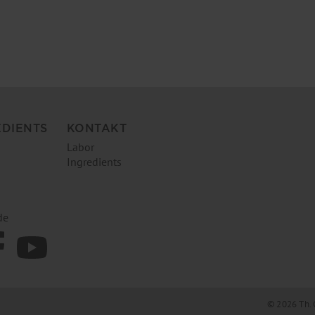
EDIENTS
KONTAKT
Labor
Ingredients
de
© 2026 Th. 