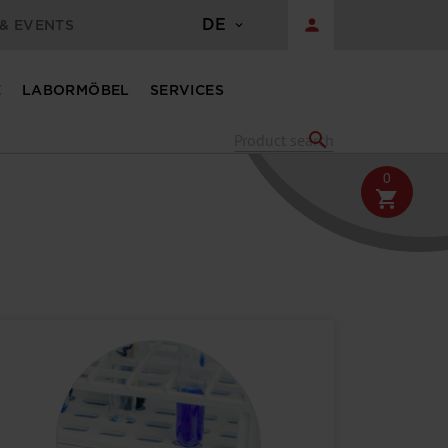
DE
person
& EVENTS
E
LABORMÖBEL
SERVICES
search
0
shopping_cart