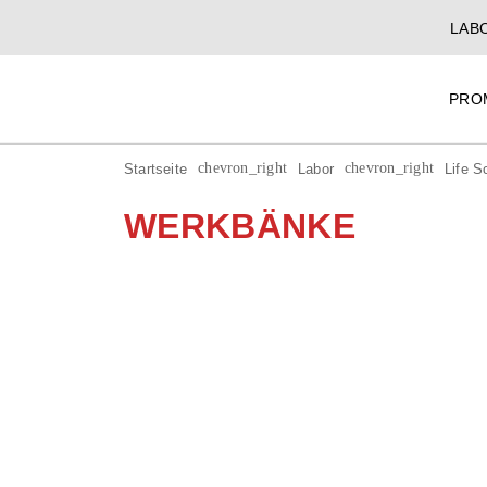
LAB
PRO
Startseite
Labor
Life Science
Life Science
chevron_right
chevron_right
chevron_right
WERKBÄNKE