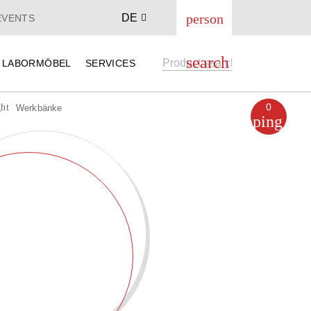
DE
person
& EVENTS
E
LABORMÖBEL
SERVICES
search
0
shopping_cart