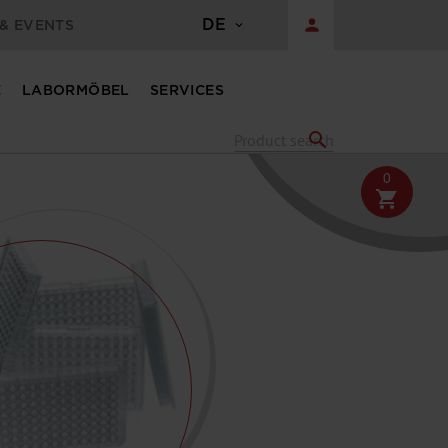
DE
person
& EVENTS
E
LABORMÖBEL
SERVICES
search
0
shopping_cart