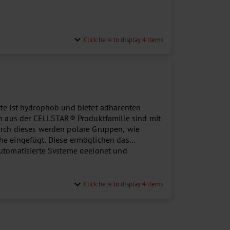
.
expand_more
Click here to display 4 items
tte ist hydrophob und bietet adhärenten
en aus der CELLSTAR® Produktfamilie sind mit
urch dieses werden polare Gruppen, wie
he eingefügt. Diese ermöglichen das
automatisierte Systeme geeignet und
...
expand_more
Click here to display 4 items