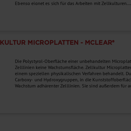
Ebenso eignet es sich für das Arbeiten mit Zellkulturen...
KULTUR MICROPLATTEN - ΜCLEAR®
Die Polystyrol-Oberfläche einer unbehandelten Micropla
Zelllinien keine Wachstumsfläche. Zellkultur Microplatt
einem speziellen physikalischen Verfahren behandelt. D
Carboxy- und Hydroxygruppen, in die Kunststoffoberfläc
Wachstum adhärenter Zelllinien. Sie sind außerdem für 
enthalten eine alphanumerische Näpfchenkennzeichnung.