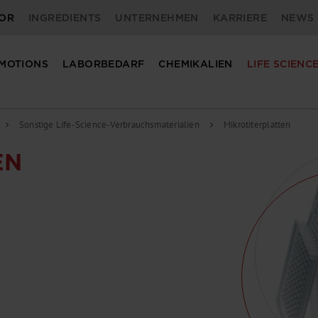
OR
INGREDIENTS
UNTERNEHMEN
KARRIERE
NEWS 
MOTIONS
LABORBEDARF
CHEMIKALIEN
LIFE SCIENC
Sonstige Life-Science-Verbrauchsmaterialien
Mikrotiterplatten
chevron_right
chevron_right
EN