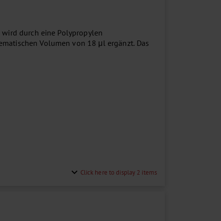
n wird durch eine Polypropylen
hematischen Volumen von 18 μl ergänzt. Das
.
expand_more
Click here to display 2 items