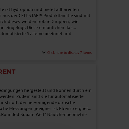
tte ist hydrophob und bietet adhärenten
en aus der CELLSTAR® Produktfamilie sind mit
urch dieses werden polare Gruppen, wie
he eingefügt. Diese ermöglichen das
automatisierte Systeme geeignet und
...
expand_more
Click here to display 7 items
RENT
edingungen hergestellt und können durch ein
werden. Zudem sind sie für automatisierte
Kunststoff, der hervorragende optische
tische Messungen geeignet ist. Ebenso eignet
rte „Rounded Square Well” Näpfchengeometrie
, mit den Vorteilen eines runden Näpfchens,
ung....