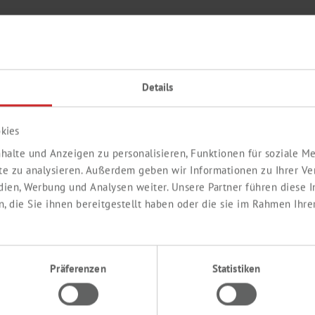
ROPLATTEN - FESTER BODEN, WEISS / 
Details
Die 384 Well Microplatten werden unter DIN ISO 9001 B
definiertes Lot-Nummern-System lückenlos rückverfolgt 
kies
Systeme geeignet. Polystyrol ist ein hoch transparenter 
Eigenschaften besitzt und somit sehr gut für präzise op
halte und Anzeigen zu personalisieren, Funktionen für soziale 
es sich für das Arbeiten mit Zellkulturen. Die verbesse
ite zu analysieren. Außerdem geben wir Informationen zu Ihrer V
sorgt für ein flexibles Arbeitsvolumen von 15 bis 110 μl
edien, Werbung und Analysen weiter. Unsere Partner führen diese
wie vermindertes Kriechen und verminderte Meniskusbild
 die Sie ihnen bereitgestellt haben oder die sie im Rahmen Ihre
STYROL ZELLKULTUR MICROPLATTEN
Präferenzen
Statistiken
Die Polystyrol-Oberfläche einer unbehandelten Micropla