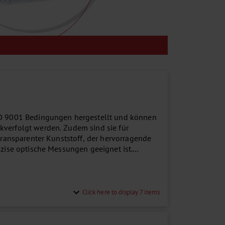
ISO 9001 Bedingungen hergestellt und können
kverfolgt werden. Zudem sind sie für
 transparenter Kunststoff, der hervorragende
äzise optische Messungen geeignet ist.
.
expand_more
Click here to display 7 items