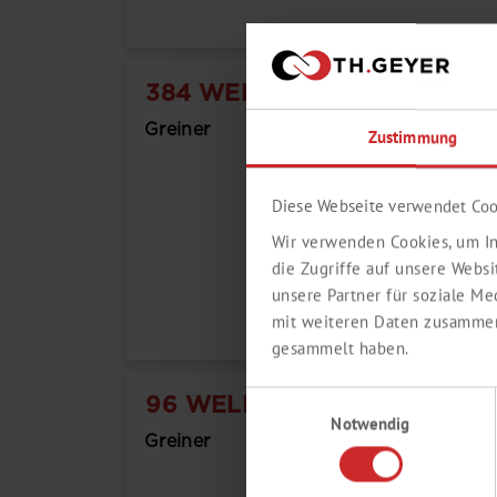
384 WELL POLYSTYROL MIC
Greiner
Zustimmung
Diese Webseite verwendet Coo
Wir verwenden Cookies, um In
die Zugriffe auf unsere Webs
unsere Partner für soziale M
mit weiteren Daten zusammen,
gesammelt haben.
Einwilligungsauswahl
96 WELL HALF AREA POLY
Notwendig
Greiner