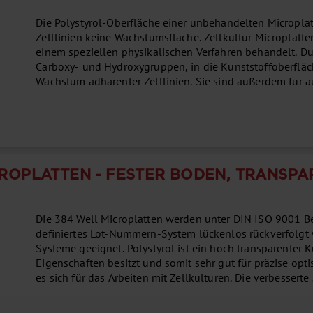
Die Polystyrol-Oberfläche einer unbehandelten Micropla
Zelllinien keine Wachstumsfläche. Zellkultur Microplatt
einem speziellen physikalischen Verfahren behandelt. D
Carboxy- und Hydroxygruppen, in die Kunststoffoberfläc
Wachstum adhärenter Zelllinien. Sie sind außerdem für 
enthalten eine alphanumerische Näpfchenkennzeichnung.
ROPLATTEN - FESTER BODEN, TRANSPA
Die 384 Well Microplatten werden unter DIN ISO 9001 B
definiertes Lot-Nummern-System lückenlos rückverfolgt 
Systeme geeignet. Polystyrol ist ein hoch transparenter 
Eigenschaften besitzt und somit sehr gut für präzise op
es sich für das Arbeiten mit Zellkulturen. Die verbesse
sorgt für ein flexibles Arbeitsvolumen von 15 bis 110 μl
wie vermindertes Kriechen und verminderte Meniskusbild