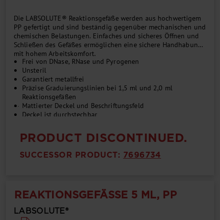
Die LABSOLUTE® Reaktionsgefäße werden aus hochwertigem
PP gefertigt und sind beständig gegenüber mechanischen und
chemischen Belastungen. Einfaches und sicheres Öffnen und
Schließen des Gefäßes ermöglichen eine sichere Handhabung
mit hohem Arbeitskomfort.
Frei von DNase, RNase und Pyrogenen
Unsteril
Garantiert metallfrei
Präzise Graduierungslinien bei 1,5 ml und 2,0 ml
Reaktionsgefäßen
...
Mattierter Deckel und Beschriftungsfeld
Deckel ist durchstechbar
Zentrifugierbar bis zu 25000 x g (1,5 ml und 2,0 ml) und
20000 x g (0,5 ml)
PRODUCT DISCONTINUED.
Autoklavierbar
SUCCESSOR PRODUCT:
7696734
REAKTIONSGEFÄSSE 5 ML, PP
LABSOLUTE®