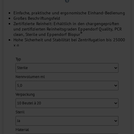
Einfache, praktische und ergonomische Einhand-Bedienung
Großes Beschriftungsfeld
Zertifizierte Reinheit: Erhältlich in den chargengeprüften
und zertifizierten Reinheitsgraden Eppendorf Quality, PCR
®
clean, Sterile und Eppendorf Biopur
...
Hohe Sicherheit und Stabilität bei Zentrifugation bis 25000
x g
Kompatibel mit Zubehör für konische 15 ml-Gefäße, viele
vorhandene Adapter und Racks können genutzt werden
Typ
Nennvolumen ml
Verpackung
Steril
Material