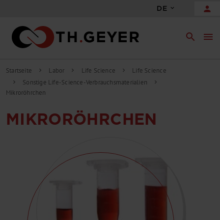
person
DE
search
menu
Startseite
Labor
Life Science
Life Science
chevron_right
chevron_right
chevron_right
Sonstige Life-Science-Verbrauchsmaterialien
chevron_right
chevron_right
Mikroröhrchen
MIKRORÖHRCHEN