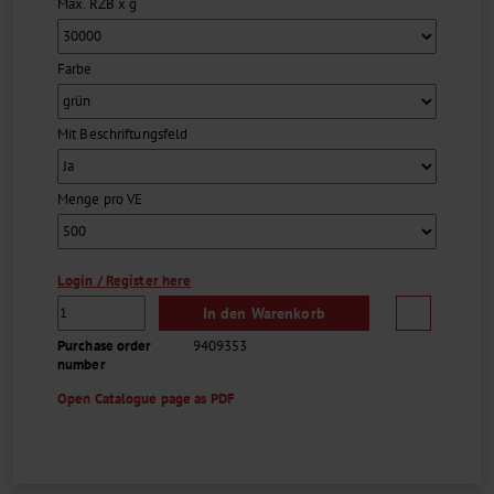
Max. RZB x g
30.000 x g zentrifugierbar
Farbe
Mit Beschriftungsfeld
Menge pro VE
Login / Register here
In den Warenkorb
Purchase order
9409353
number
Open Catalogue page as PDF