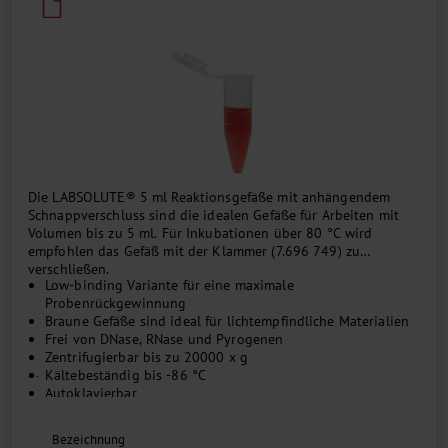
Die LABSOLUTE® 5 ml Reaktionsgefäße mit anhängendem
Schnappverschluss sind die idealen Gefäße für Arbeiten mit
Volumen bis zu 5 ml. Für Inkubationen über 80 °C wird
empfohlen das Gefäß mit der Klammer (7.696 749) zu
verschließen.
Low-binding Variante für eine maximale
Probenrückgewinnung
Braune Gefäße sind ideal für lichtempfindliche Materialien
Frei von DNase, RNase und Pyrogenen
Zentrifugierbar bis zu 20000 x g
...
Kältebeständig bis -86 °C
Autoklavierbar
Bezeichnung