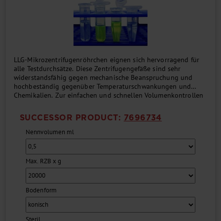
LLG-Mikrozentrifugenröhrchen eignen sich hervorragend für
alle Testdurchsätze. Diese Zentrifugengefäße sind sehr
widerstandsfähig gegen mechanische Beanspruchung und
hochbeständig gegenüber Temperaturschwankungen und
Chemikalien. Zur einfachen und schnellen Volumenkontrollen
besitzen die Röhrchen Graduierungslinien. Das ergonomische
Kappendesign mit Klick-Verriegelungsmechanismus sorgt für
SUCCESSOR PRODUCT:
7696734
einen sicheren Dichtsitz und erleichtert das Öffnen und
Schließen. Mit mattierter Beschriftungsfläche am Gehäuse....
Nennvolumen ml
Max. RZB x g
Bodenform
Steril