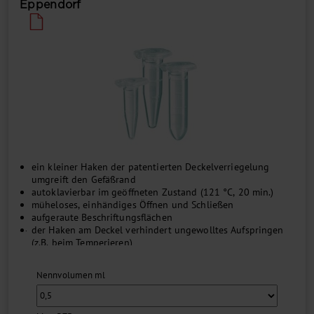
Eppendorf
ein kleiner Haken der patentierten Deckelverriegelung
umgreift den Gefäßrand
autoklavierbar im geöffneten Zustand (121 °C, 20 min.)
müheloses, einhändiges Öffnen und Schließen
aufgeraute Beschriftungsflächen
...
der Haken am Deckel verhindert ungewolltes Aufspringen
(z.B. beim Temperieren)
höchste mechanische Stabilität für die Zentrifugation
Graduierung
Nennvolumen ml
Safe-Lock Reaktionsgefäße gibt es ebenfalls in Eppendorf
®
Biopur
Qualität
Safe-Lock Reaktionsgefäße 0,5 ml und 1,5 ml sind bis