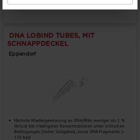
DNA LOBIND TUBES, MIT
SCHNAPPDECKEL
Eppendorf
Höchste Wiedergewinnung an DNA/RNA, weniger als 1 %
Verlust bei niedrigsten Konzentrationen unter kritischen
Bedingungen (hoher Salzgehalt, kurze DNA-Fragmente (<
150 bp))