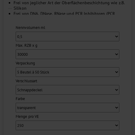
Frei von jeglicher Art der Oberflächenbeschichtung wie z.B.
...
Silikon
Frei von DNA, DNase, RNase und PCR Inhibitoren (PCR
clean)
Hergestellt unter optimierten Prozessbedingungen,
Nennvolumen ml
ausgewählte Polypropylensorte
Hohe Transparenz
Max. RZB x g
Verpackung
Verschlussart
Farbe
Menge pro VE