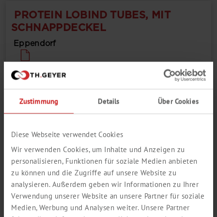
PROTEIN LOBIND TUBES, MIT
SCHNAPPDECKEL
Eppendorf
Zustimmung
Details
Über Cookies
Diese Webseite verwendet Cookies
Wir verwenden Cookies, um Inhalte und Anzeigen zu
Minimaler Verlust an Protein (unter 3 %, BSA 1 µg/ml)
personalisieren, Funktionen für soziale Medien anbieten
Frei von jeglicher Art der Oberflächenbeschichtung wie z.B.
zu können und die Zugriffe auf unsere Website zu
Silikon
Frei von DNA, DNase, RNase und PCR Inhibitoren (PCR
analysieren. Außerdem geben wir Informationen zu Ihrer
clean)
Verwendung unserer Website an unsere Partner für soziale
...
Hergestellt unter optimierten Prozessbedingungen,
Medien, Werbung und Analysen weiter. Unsere Partner
spezielle Polypropylensorte
Hohe Transparenz