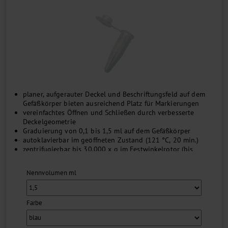
planer, aufgerauter Deckel und Beschriftungsfeld auf dem
Gefäßkörper bieten ausreichend Platz für Markierungen
vereinfachtes Öffnen und Schließen durch verbesserte
Deckelgeometrie
Graduierung von 0,1 bis 1,5 ml auf dem Gefäßkörper
...
autoklavierbar im geöffneten Zustand (121 °C, 20 min.)
zentrifugierbar bis 30.000 x g im Festwinkelrotor (bis
70.000 x g in formschlüssigen Ausschwingrotoren)
kompatibel zum Mikropistill
Nennvolumen ml
Farbe