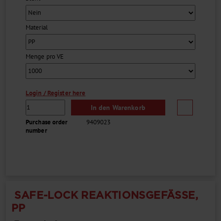
Material
Menge pro VE
Login / Register here
In den Warenkorb
Purchase order
9409023
number
SAFE-LOCK REAKTIONSGEFÄSSE, P
P