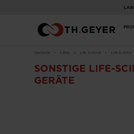
LAB
PRO
Startseite
Labor
Life Science
Life Science
chevron_right
chevron_right
chevron_right
SONSTIGE LIFE-SC
GERÄTE