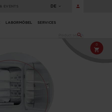
DE
person
& EVENTS
E
LABORMÖBEL
SERVICES
search
0
shopping_cart