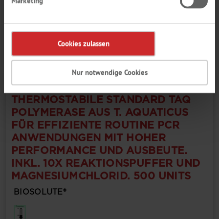
Marketing
number
Display MSDS
Cookies zulassen
Nur notwendige Cookies
TAQ DNA POLYMERASE.
THERMOSTABILE STANDARD TAQ
POLYMERASE AUS T. AQUATICUS
FÜR EFFIZIENTE ROUTINE PCR
ANWENDUNGEN MIT HOHER
PERFORMANCE UND AUSBEUTE.
INKL. 10X REAKTIONSPUFFER UND
MAGNESIUMCHLORID. 500 UNITS
BIOSOLUTE®