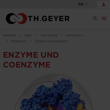
person
DE
search
menu
Startseite
Labor
Life Science
Life Science
chevron_right
chevron_right
chevron_right
Proteomics
Enzyme und Coenzyme
chevron_right
chevron_right
ENZYME UND
COENZYME