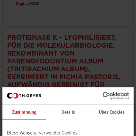
Display MSDS
PROTEINASE K – LYOPHILISIERT,
FÜR DIE MOLEKULARBIOLOGIE,
REKOMBINANT VON
PARENGYODONTIUM ALBUM
(TRITIRACHIUM ALBUM),
EXPRIMIERT IN PICHIA PASTORIS,
AUFWÄNDIG GEREINIGT FÜR
HÖCHSTE PRODUKTQUALITÄT.
BIOSOLUTE®
Zustimmung
Details
Über Cookies
1
Diese Webseite verwendet Cookies