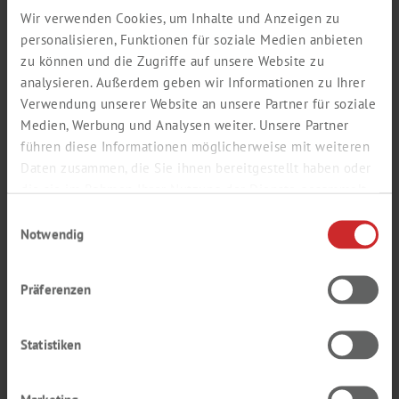
Wir verwenden Cookies, um Inhalte und Anzeigen zu
personalisieren, Funktionen für soziale Medien anbieten
zu können und die Zugriffe auf unsere Website zu
analysieren. Außerdem geben wir Informationen zu Ihrer
Verwendung unserer Website an unsere Partner für soziale
Medien, Werbung und Analysen weiter. Unsere Partner
führen diese Informationen möglicherweise mit weiteren
Daten zusammen, die Sie ihnen bereitgestellt haben oder
die sie im Rahmen Ihrer Nutzung der Dienste gesammelt
haben.
Einwilligungsauswahl
Notwendig
Package size
Präferenzen
Login / Register here
Statistiken
In den Warenkorb
Purchase order
8433-1G