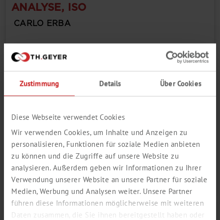
ANALYSE, ISO
CARLO ERBA
Package size
Zustimmung
Details
Über Cookies
Login / Register here
Diese Webseite verwendet Cookies
In den Warenkorb
Wir verwenden Cookies, um Inhalte und Anzeigen zu
Purchase order
402407-1KG
number
personalisieren, Funktionen für soziale Medien anbieten
zu können und die Zugriffe auf unsere Website zu
Display MSDS
analysieren. Außerdem geben wir Informationen zu Ihrer
Verwendung unserer Website an unsere Partner für soziale
Medien, Werbung und Analysen weiter. Unsere Partner
führen diese Informationen möglicherweise mit weiteren
P-AMINOBENZOESÄURE,
Daten zusammen, die Sie ihnen bereitgestellt haben oder