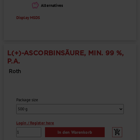
savings
Alternatives
Display MSDS
L(+)-ASCORBINSÄURE, MIN. 99 %,
P.A.
Roth
Package size
Login / Register here
In den Warenkorb