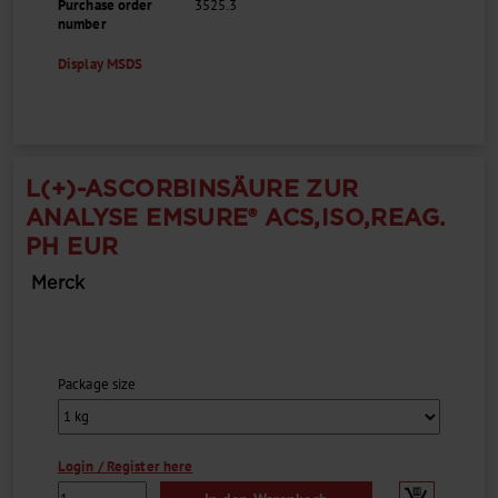
Purchase order
3525.3
number
Display MSDS
L(+)-ASCORBINSÄURE ZUR
ANALYSE EMSURE® ACS,ISO,REAG.
PH EUR
Merck
Package size
Login / Register here