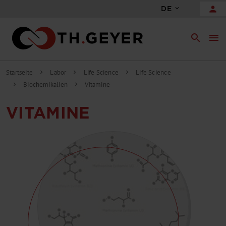
person
DE
search
menu
Startseite
Labor
Life Science
Life Science
chevron_right
chevron_right
chevron_right
Biochemikalien
Vitamine
chevron_right
chevron_right
VITAMINE