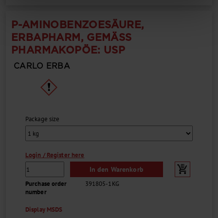
P-AMINOBENZOESÄURE,
ERBAPHARM, GEMÄSS P
HARMAKOPÖE: USP
CARLO ERBA
Package size
Login / Register here
In den Warenkorb
Purchase order
391805-1KG
number
Display MSDS