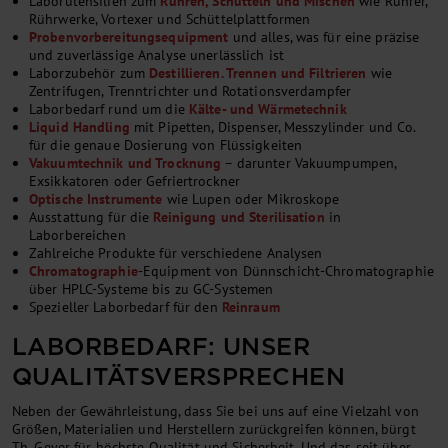
Laborutensilien zum
Rühren, Schütteln und Mischen
wie Rührer,
Rührwerke, Vortexer und Schüttelplattformen
Probenvorbereitungsequipment
und alles, was für eine präzise
und zuverlässige Analyse unerlässlich ist
Laborzubehör zum
Destillieren. Trennen und Filtrieren
wie
Zentrifugen, Trenntrichter und Rotationsverdampfer
Laborbedarf rund um die
Kälte- und Wärmetechnik
Liquid Handling
mit Pipetten, Dispenser, Messzylinder und Co.
für die genaue Dosierung von Flüssigkeiten
Vakuumtechnik und Trocknung
– darunter Vakuumpumpen,
Exsikkatoren oder Gefriertrockner
Optische Instrumente
wie Lupen oder Mikroskope
Ausstattung für die
Reinigung und Sterilisation
in
Laborbereichen
Zahlreiche Produkte für verschiedene Analysen
Chromatographie
-Equipment von Dünnschicht-Chromatographie
über HPLC-Systeme bis zu GC-Systemen
Spezieller Laborbedarf für den
Reinraum
LABORBEDARF: UNSER
QUALITÄTSVERSPRECHEN
Neben der Gewährleistung, dass Sie bei uns auf eine Vielzahl von
Größen, Materialien und Herstellern zurückgreifen können, bürgt
Th. Geyer für höchste Qualität und Sicherheit. Und das seit über