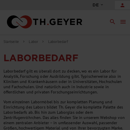
person
DE
search
menu
Startseite
Labor
Laborbedarf
chevron_right
chevron_right
LABORBEDARF
Laborbedarf gilt es überall dort zu decken, wo es ein Labor für
Analytik, Forschung oder Ausbildung gibt. Typischerweise also in
Kliniken und Krankenhäusern oder in Universitäten, Hochschulen
und Fachschulen. Und natürlich auch in Industrie sowie in
öffentlichen und privaten Forschungseinrichtungen.
Vom einzelnen Labormöbel bis zur kompletten Planung und
Einrichtung des Labors bildet Th. Geyer die komplette Palette des
Laborbedarfs ab. Bis hin zum Laborglas oder dem
Zentrifugenröhrchen. Das alles finden Sie in unserem Webshop von
einem zentralen Anbieter – in umfassender Auswahl, passender
Größen, hochwertigem Material und von Ihrer bevorzugten Marke.