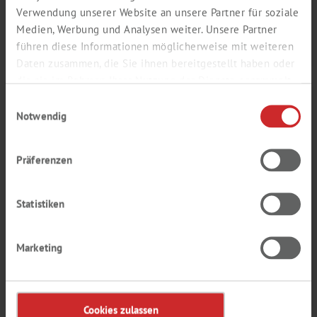
Verwendung unserer Website an unsere Partner für soziale
VAKUUMTECHNIK, TROCKNUNG,
Medien, Werbung und Analysen weiter. Unsere Partner
TROCKENLAGERUNG
führen diese Informationen möglicherweise mit weiteren
Daten zusammen, die Sie ihnen bereitgestellt haben oder
die sie im Rahmen Ihrer Nutzung der Dienste gesammelt
haben.
Einwilligungsauswahl
Notwendig
Präferenzen
Statistiken
Marketing
OPTISCHE INSTRUMENTE UND
MIKROSKOPE
Cookies zulassen