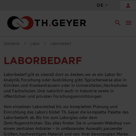
person
DE
search
menu
Startseite
Labor
Laborbedarf
chevron_right
chevron_right
LABORBEDARF
Laborbedarf gilt es überall dort zu decken, wo es ein Labor für
Analytik, Forschung oder Ausbildung gibt. Typischerweise also in
Kliniken und Krankenhäusern oder in Universitäten, Hochschulen
und Fachschulen. Und natürlich auch in Industrie sowie in
öffentlichen und privaten Forschungseinrichtungen.
Vom einzelnen Labormöbel bis zur kompletten Planung und
Einrichtung des Labors bildet Th. Geyer die komplette Palette des
Laborbedarfs ab. Bis hin zum Laborglas oder dem
Zentrifugenröhrchen. Das alles finden Sie in unserem Webshop von
einem zentralen Anbieter – in umfassender Auswahl, passender
Größen, hochwertigem Material und von Ihrer bevorzugten Marke.