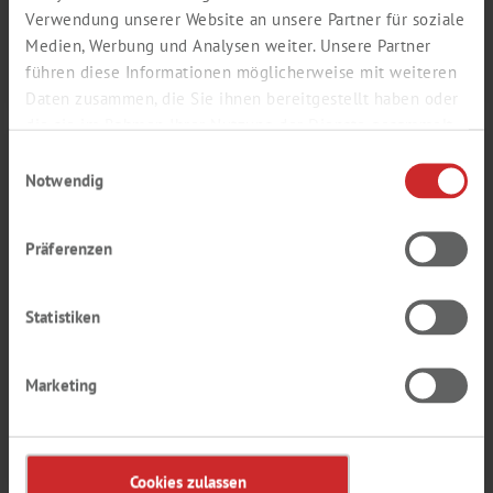
Verwendung unserer Website an unsere Partner für soziale
VAKUUMTECHNIK, TROCKNUNG,
Medien, Werbung und Analysen weiter. Unsere Partner
TROCKENLAGERUNG
führen diese Informationen möglicherweise mit weiteren
Daten zusammen, die Sie ihnen bereitgestellt haben oder
die sie im Rahmen Ihrer Nutzung der Dienste gesammelt
haben.
Einwilligungsauswahl
Notwendig
Präferenzen
Statistiken
Marketing
OPTISCHE INSTRUMENTE UND
MIKROSKOPE
Cookies zulassen