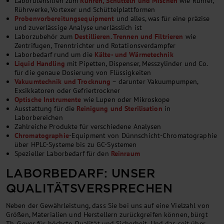
Laborutensilien zum
Rühren, Schütteln und Mischen
wie Rührer,
Rührwerke, Vortexer und Schüttelplattformen
Probenvorbereitungsequipment
und alles, was für eine präzise
und zuverlässige Analyse unerlässlich ist
Laborzubehör zum
Destillieren. Trennen und Filtrieren
wie
Zentrifugen, Trenntrichter und Rotationsverdampfer
Laborbedarf rund um die
Kälte- und Wärmetechnik
Liquid Handling
mit Pipetten, Dispenser, Messzylinder und Co.
für die genaue Dosierung von Flüssigkeiten
Vakuumtechnik und Trocknung
– darunter Vakuumpumpen,
Exsikkatoren oder Gefriertrockner
Optische Instrumente
wie Lupen oder Mikroskope
Ausstattung für die
Reinigung und Sterilisation
in
Laborbereichen
Zahlreiche Produkte für verschiedene Analysen
Chromatographie
-Equipment von Dünnschicht-Chromatographie
über HPLC-Systeme bis zu GC-Systemen
Spezieller Laborbedarf für den
Reinraum
LABORBEDARF: UNSER
QUALITÄTSVERSPRECHEN
Neben der Gewährleistung, dass Sie bei uns auf eine Vielzahl von
Größen, Materialien und Herstellern zurückgreifen können, bürgt
Th. Geyer für höchste Qualität und Sicherheit. Und das seit über