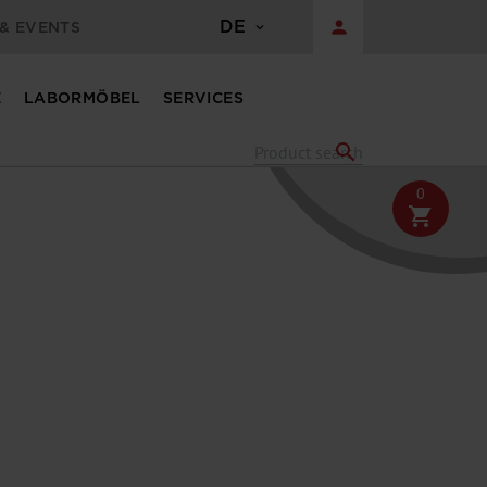
DE
person
& EVENTS
E
LABORMÖBEL
SERVICES
search
0
shopping_cart