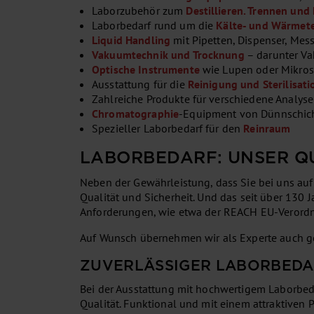
Laborzubehör zum
Destillieren. Trennen und 
Laborbedarf rund um die
Kälte- und Wärmet
Liquid Handling
mit Pipetten, Dispenser, Mes
Vakuumtechnik und Trocknung
– darunter Va
Optische Instrumente
wie Lupen oder Mikro
Ausstattung für die
Reinigung und Sterilisati
Zahlreiche Produkte für verschiedene Analys
Chromatographie
-Equipment von Dünnschic
Spezieller Laborbedarf für den
Reinraum
LABORBEDARF: UNSER Q
Neben der Gewährleistung, dass Sie bei uns auf 
Qualität und Sicherheit. Und das seit über 130 J
Anforderungen, wie etwa der REACH EU-Verord
Auf Wunsch übernehmen wir als Experte auch ge
ZUVERLÄSSIGER LABORBEDA
Bei der Ausstattung mit hochwertigem Laborbedarf
Qualität. Funktional und mit einem attraktiven 