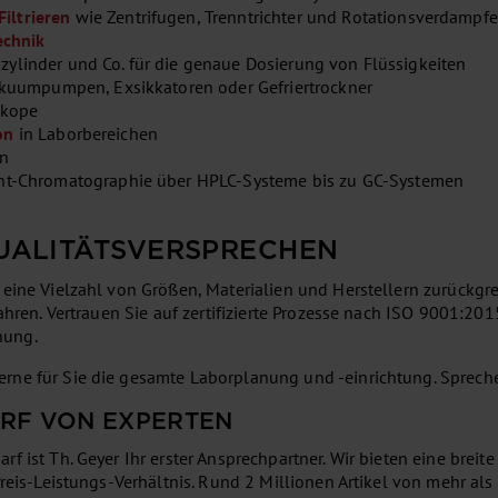
Filtrieren
wie Zentrifugen, Trenntrichter und Rotationsverdampfe
echnik
szylinder und Co. für die genaue Dosierung von Flüssigkeiten
kuumpumpen, Exsikkatoren oder Gefriertrockner
skope
on
in Laborbereichen
en
ht-Chromatographie über HPLC-Systeme bis zu GC-Systemen
UALITÄTSVERSPRECHEN
eine Vielzahl von Größen, Materialien und Herstellern zurückgre
ahren. Vertrauen Sie auf zertifizierte Prozesse nach ISO 9001:20
nung.
rne für Sie die gesamte Laborplanung und -einrichtung. Spreche
RF VON EXPERTEN
 ist Th. Geyer Ihr erster Ansprechpartner. Wir bieten eine breit
Preis-Leistungs-Verhältnis. Rund 2 Millionen Artikel von mehr al