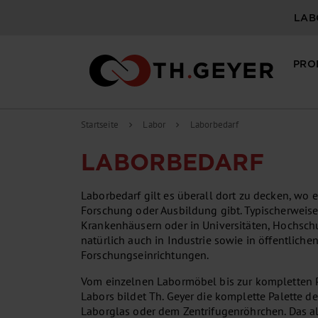
LAB
PRO
Startseite
Labor
Laborbedarf
chevron_right
chevron_right
LABORBEDARF
Laborbedarf gilt es überall dort zu decken, wo es
Forschung oder Ausbildung gibt. Typischerweise
Krankenhäusern oder in Universitäten, Hochsc
natürlich auch in Industrie sowie in öffentliche
Forschungseinrichtungen.
Vom einzelnen Labormöbel bis zur kompletten 
Labors bildet Th. Geyer die komplette Palette d
Laborglas oder dem Zentrifugenröhrchen. Das al