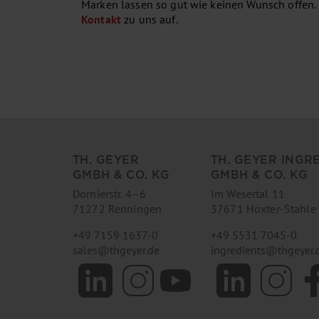
Marken lassen so gut wie keinen Wunsch offen.
Kontakt
zu uns auf.
TH. GEYER
TH. GEYER INGR
GMBH & CO. KG
GMBH & CO. KG
Dornierstr. 4–6
Im Wesertal 11
71272 Renningen
37671 Höxter-Stahle
+49 7159 1637-0
+49 5531 7045-0
sales
@
thgeyer.de
ingredients
@
thgeyer.