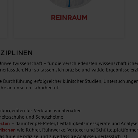
REINRAUM
ZIPLINEN
mweltwissenschaft – für die verschiedensten wissenschaftlichen 
erlässlich. Nur so lassen sich präzise und valide Ergebnisse erzi
ie Durchführung erfolgreicher klinischer Studien, Untersuchung
äbe an unseren Laborbedarf.
borgeräten bis Verbrauchsmaterialien
heitsschuhe und Schutzhelme
esten
– darunter pH-Meter, Leitfähigkeitsmessgeräte und Analy
Mischen
wie Rührer, Rührwerke, Vortexer und Schüttelplattforme
s für eine präzise und zuverlässige Analyse unerlässlich ist