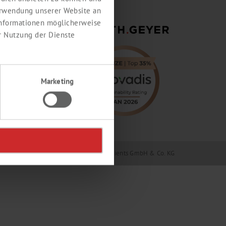
erwendung unserer Website an
 Informationen möglicherweise
r Nutzung der Dienste
Marketing
Geyer GmbH & Co. KG / Th. Geyer Ingredients GmbH & Co. KG