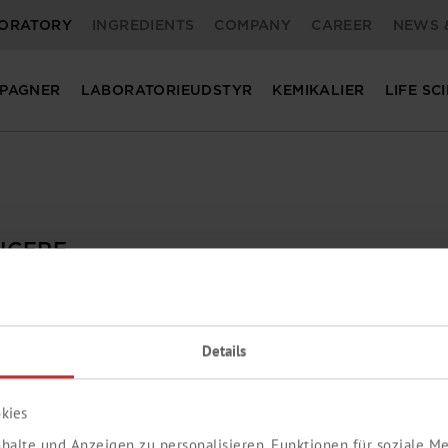
ORATORY
INGREDIENTS
COMPANY
CAREER
NEWS 
PAGNER
LABORATORIEUDSTYR
KEMIKALIER
LIFE SC
ÆNGERE
å de oplysninger, du har brug for.
Details
kies
halte und Anzeigen zu personalisieren, Funktionen für soziale 