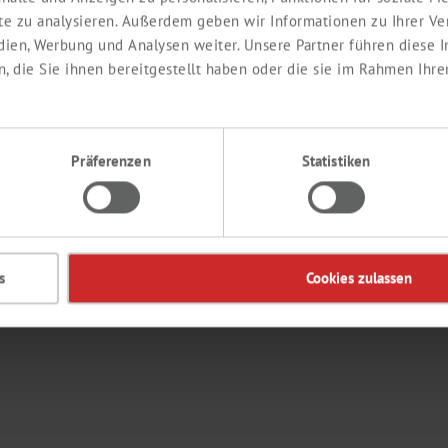
ite zu analysieren. Außerdem geben wir Informationen zu Ihrer V
edien, Werbung und Analysen weiter. Unsere Partner führen diese
EDIENTS
CONTACT
 die Sie ihnen bereitgestellt haben oder die sie im Rahmen Ihre
Präferenzen
Statistiken
de
s
Cookies zulassen
ts
FAQ
© 2026 Th. 