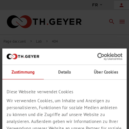
person
FR
search
menu
Page daccueil
Lab
404
chevron_right
chevron_right
404
DÉSOLÉ, CETTE PAGE N'EST PLUS
Zustimmung
Details
Über Cookies
DISPONIBLE
La page que vous avez consultée n'a malheureusement pas pu être
trouvée.
Diese Webseite verwendet Cookies
Veuillez utiliser la recherche pour accéder malgré tout aux
Wir verwenden Cookies, um Inhalte und Anzeigen zu
informations souhaitées.
personalisieren, Funktionen für soziale Medien anbieten
zu können und die Zugriffe auf unsere Website zu
analysieren. Außerdem geben wir Informationen zu Ihrer
Verwendung unserer Website an unsere Partner für soziale