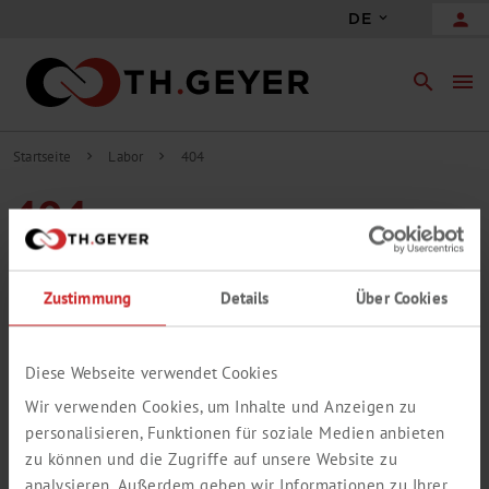
person
DE
search
menu
Startseite
Labor
404
chevron_right
chevron_right
404
DIESE SEITE IST LEIDER NICHT MEHR
VORHANDEN
Zustimmung
Details
Über Cookies
Die von Ihnen aufgerufene Seite konnte leider nicht gefunden
werden.
Bitte verwenden Sie die Suche, um dennoch an die gewünschten
Diese Webseite verwendet Cookies
Informationen zu gelangen.
Wir verwenden Cookies, um Inhalte und Anzeigen zu
personalisieren, Funktionen für soziale Medien anbieten
zu können und die Zugriffe auf unsere Website zu
analysieren. Außerdem geben wir Informationen zu Ihrer