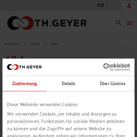
person
DE
search
menu
Startseite
Labor
404
chevron_right
chevron_right
404
DIESE SEITE IST LEIDER NICHT MEHR
VORHANDEN
Zustimmung
Details
Über Cookies
Die von Ihnen aufgerufene Seite konnte leider nicht gefunden
werden.
Bitte verwenden Sie die Suche, um dennoch an die gewünschten
Diese Webseite verwendet Cookies
Informationen zu gelangen.
Wir verwenden Cookies, um Inhalte und Anzeigen zu
personalisieren, Funktionen für soziale Medien anbieten
zu können und die Zugriffe auf unsere Website zu
analysieren. Außerdem geben wir Informationen zu Ihrer