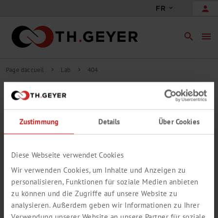
person
FR
search
menu
Page daccueil
Lab
404
chevron_right
chevron_right
404
DÉSOLÉ, CETTE PAGE N'EST PLUS
Zustimmung
Details
Über Cookies
DISPONIBLE
La page que vous avez consultée n'a malheureusement pas pu être
trouvée.
Diese Webseite verwendet Cookies
Veuillez utiliser la recherche pour accéder malgré tout aux
Wir verwenden Cookies, um Inhalte und Anzeigen zu
informations souhaitées.
personalisieren, Funktionen für soziale Medien anbieten
zu können und die Zugriffe auf unsere Website zu
analysieren. Außerdem geben wir Informationen zu Ihrer
Verwendung unserer Website an unsere Partner für soziale