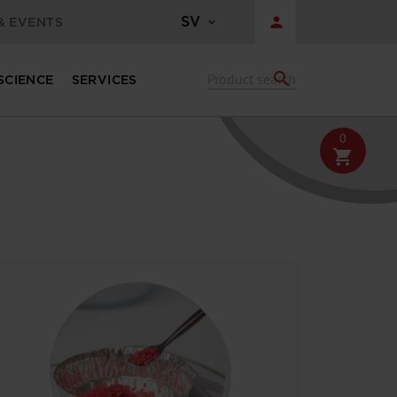
SV
person
& EVENTS
search
 SCIENCE
SERVICES
0
shopping_cart