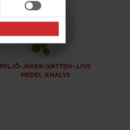
MILJÖ-,MARK-,VATTEN-,LIVS
MEDEL ANALYS