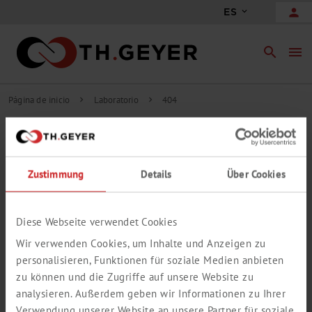
person
ES
search
menu
Página de inicio
Laboratorio
404
chevron_right
chevron_right
404
LAMENTABLEMENTE, ESTA PÁGINA YA
Zustimmung
Details
Über Cookies
NO ESTÁ DISPONIBLE
Lamentablemente, la página que ha solicitado no se ha podido
encontrar.
Diese Webseite verwendet Cookies
Por favor, utilice la función de búsqueda para encontrar la
Wir verwenden Cookies, um Inhalte und Anzeigen zu
información que busca.
personalisieren, Funktionen für soziale Medien anbieten
zu können und die Zugriffe auf unsere Website zu
analysieren. Außerdem geben wir Informationen zu Ihrer
Verwendung unserer Website an unsere Partner für soziale